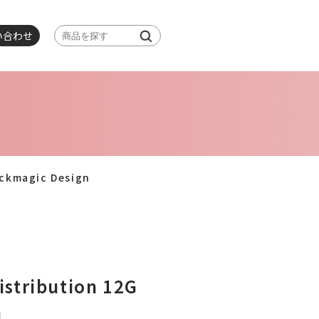
い合わせ
ackmagic Design
Distribution 12G
n