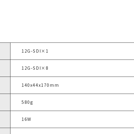
12G-SDI×1
12G-SDI×8
140x44x170mm
580g
16W