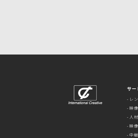
サー
レ
映
人
映
中