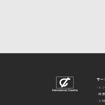
サー
レ
映
人