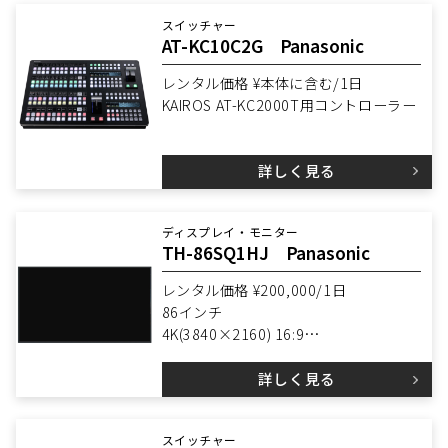
タテ・ヨコ設置可能
スイッチャー
VESA W800×H500mm
AT-KC10C2G Panasonic
レンタル価格 ¥本体に含む/1日
KAIROS AT-KC2000T用コントローラー
詳しく見る
ディスプレイ・モニター
TH-86SQ1HJ Panasonic
レンタル価格 ¥200,000/1日
86インチ
4K(3840×2160) 16:9
輝度 1200cd/㎡
詳しく見る
メディアプレイヤー搭載
スピーカー搭載
タテ・ヨコ設置可能
スイッチャー
VESA W600×H400mm