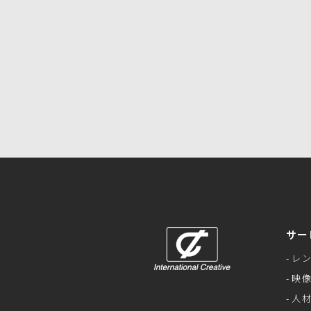
サー
レ
映
人