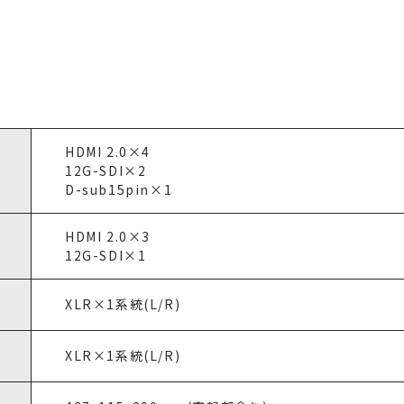
HDMI 2.0×4
12G-SDI×2
D-sub15pin×1
HDMI 2.0×3
12G-SDI×1
XLR×1系統(L/R)
XLR×1系統(L/R)