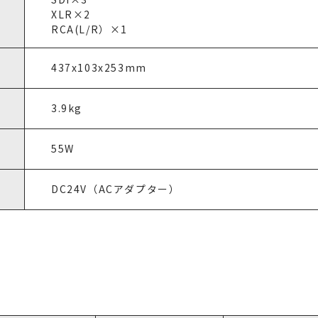
XLR×2
RCA(L/R）×1
437x103x253mm
3.9kg
55W
DC24V（ACアダプター）