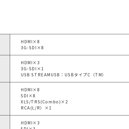
HDMI×8
3G-SDI×8
HDMI×3
3G-SDI×1
USB STREAMUSB：USBタイプC（TM）
HDMI×8
SDI×8
XLS/TRS(Combo)×2
RCA(L/R）×1
HDMI×3
SDI×3