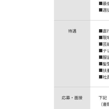
■最
■週
待遇
■直
■現
■芸
■テ
■服装
■髪型
■扶
■社
応募・面接
下記
（書