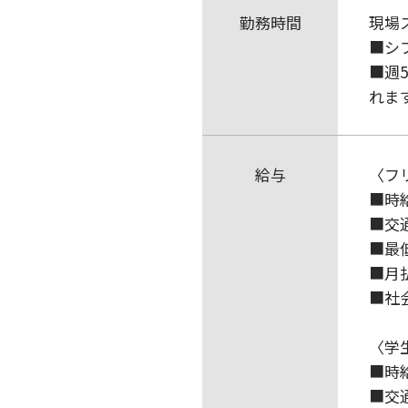
勤務時間
現場
■シ
■週
れま
給与
〈フ
■時
■交
■最
■月払
■社
〈学
■時
■交