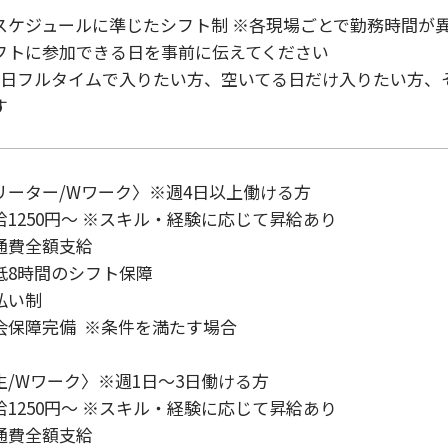
スケジュールに準じたシフト制 ※各現場ごとで勤務時間が異
フトに参加できる日を事前に伝えてください

5日フルタイムで入りたい方、空いてる日だけ入りたい方、
す
リーター/Wワーク〉※週4日以上働ける方

給1250円～ ※スキル・経験に応じて昇給あり

通費全額支給

低8時間のシフト保障

い制

会保障完備  ※条件を満たす場合

生/Wワーク〉※週1日～3日働ける方

給1250円～ ※スキル・経験に応じて昇給あり

通費全額支給
