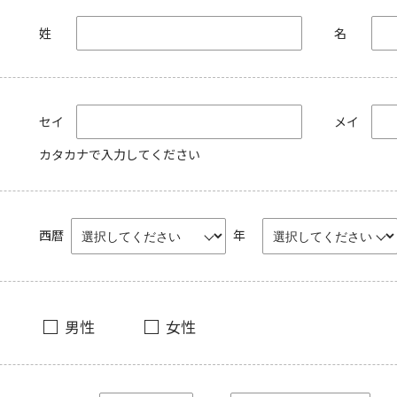
姓
名
セイ
メイ
カタカナで入力してください
西暦
年
男性
女性