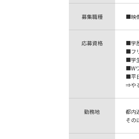
募集職種
■映
応募資格
■学
■フ
■学生
■W
■平
⇒や
勤務地
都内
その