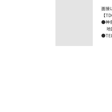
面接
【T
●
神
地
●TE