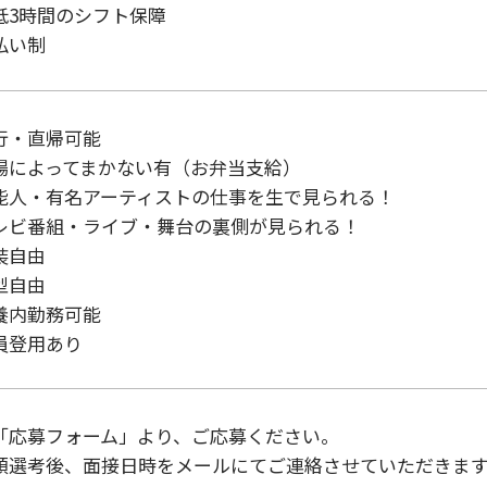
低3時間のシフト保障

払い制
行・直帰可能

場によってまかない有（お弁当支給）

能人・有名アーティストの仕事を生で見られる！

レビ番組・ライブ・舞台の裏側が見られる！

自由

自由

養内勤務可能

員登用あり
「応募フォーム」より、ご応募ください。

類選考後、面接日時をメールにてご連絡させていただきます