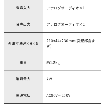
音声入力
アナログオーディオ×1
音声出力
アナログオーディオ×2
210x44x230mm(突起部含ま
外形寸法W×H×D
ず)
重量
約1.8kg
消費電力
7W
電源電圧
AC90V～250V