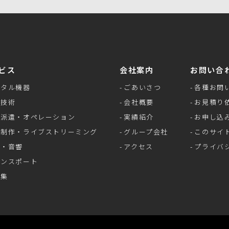
ビス
会社案内
お問い合
ンタル機器
ごあいさつ
各種お問
像技術
会社概要
お見積り
材派遣・オペレーション
実績紹介
お申し込
像制作・ライブストリーミング
グループ会社
このサイ
継・音響
アクセス
プライバ
ランスポート
語集