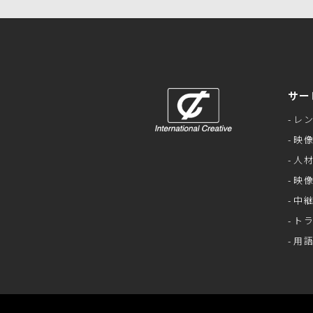
サー
レ
映
人
映
中
ト
用