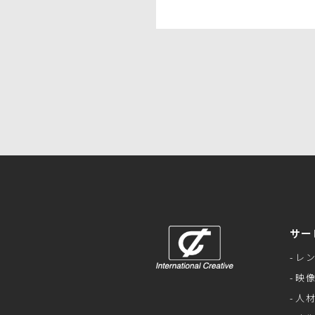
サー
レ
映
人