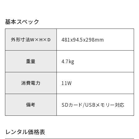
基本スペック
外形寸法W×H×D
481x94.5x298mm
重量
4.7kg
消費電力
11W
備考
SDカード/USBメモリー対応
レンタル価格表